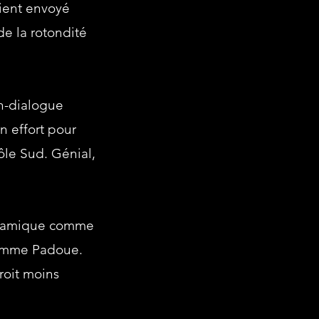
raient envoyé
de la rotondité
on-dialogue
un effort pour
ôle Sud. Génial,
dynamique comme
mme Padoue.
roit moins