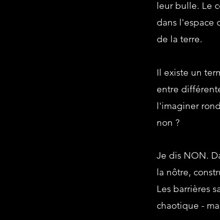
leur bulle. Le c
dans l'espace q
de la terre.
Il existe un t
entre différente
l'imaginer ron
non ?
Je dis NON. Da
la nôtre, cons
Les barrières s
chaotique - ma