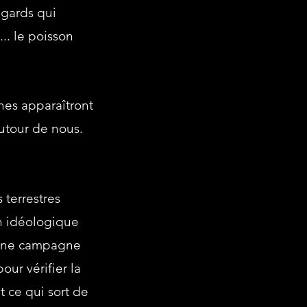
ngards qui
... le poisson
hes apparaîtront
utour de nous.
 terrestres
on idéologique
 une campagne
ur vérifier la
 ce qui sort de