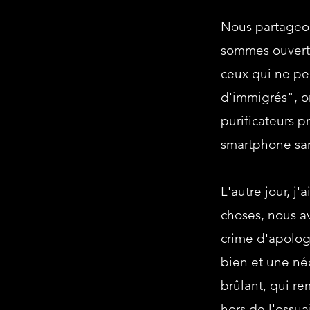
Nous partageon
sommes ouverts,
ceux qui ne pen
d'immigrés", o
purificateurs p
smartphone san
L'autre jour, j
choses, nous a
crime d'apolog
bien et une néc
brûlant, qui re
hors de l'ossua