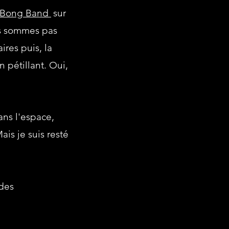
t Bong Band
sur
us sommes pas
res puis, la
n pétillant. Oui,
ans l'espace,
is je suis resté
des