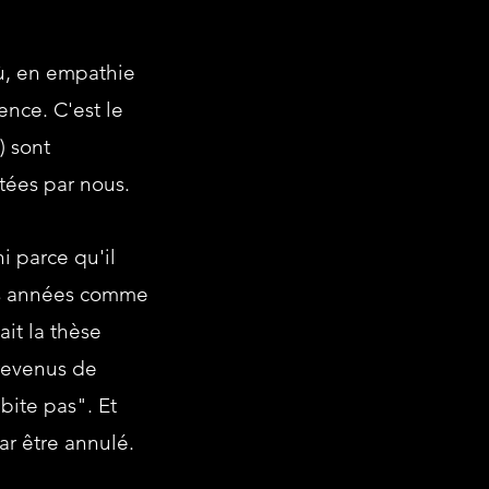
ù, en empathie
nce. C'est le
) sont
tées par nous.
i parce qu'il
des années comme
ait la thèse
 revenus de
bite pas". Et
par être annulé.