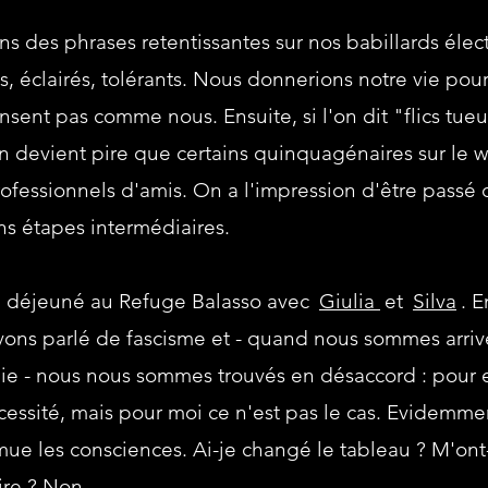
s des phrases retentissantes sur nos babillards éle
 éclairés, tolérants. Nous donnerions notre vie pour 
sent pas comme nous. Ensuite, si l'on dit "flics tue
n devient pire que certains quinquagénaires sur le 
rofessionnels d'amis. On a l'impression d'être passé d
s étapes intermédiaires.
'ai déjeuné au Refuge Balasso avec
Giulia
et
Silva
. E
vons parlé de fascisme et - quand nous sommes arriv
ie - nous nous sommes trouvés en désaccord : pour e
essité, mais pour moi ce n'est pas le cas. Evidemmen
mue les consciences. Ai-je changé le tableau ? M'ont-
ire ? Non.