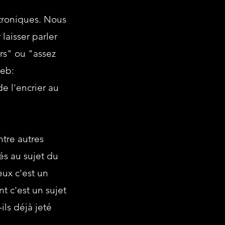
ctroniques. Nous
laisser parler
urs" ou "assez
web:
e l'encrier au
ntre autres
és au sujet du
ux c'est un
t c'est un sujet
ils déjà jeté