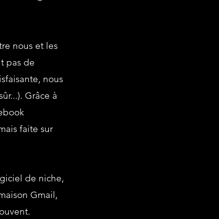
tre nous et les
nt pas de
sfaisante, nous
ûr...). Grâce à
cebook
ais faite sur
giciel de niche,
 maison Gmail,
ouvent.